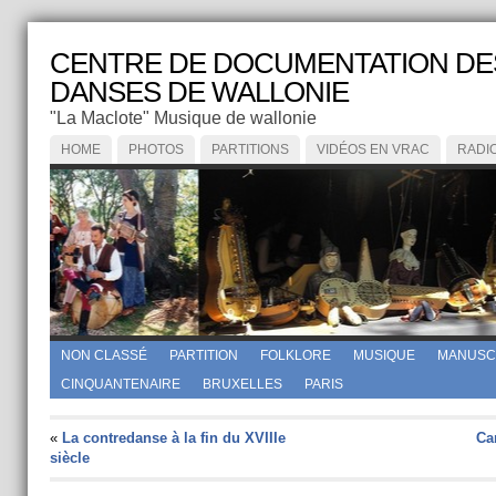
CENTRE DE DOCUMENTATION DE
DANSES DE WALLONIE
"La Maclote" Musique de wallonie
HOME
PHOTOS
PARTITIONS
VIDÉOS EN VRAC
RADI
NON CLASSÉ
PARTITION
FOLKLORE
MUSIQUE
MANUSC
CINQUANTENAIRE
BRUXELLES
PARIS
«
La contredanse à la fin du XVIIIe
Car
siècle