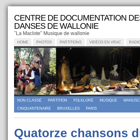
CENTRE DE DOCUMENTATION DE
DANSES DE WALLONIE
"La Maclote" Musique de wallonie
HOME
PHOTOS
PARTITIONS
VIDÉOS EN VRAC
RADI
NON CLASSÉ
PARTITION
FOLKLORE
MUSIQUE
MANUSC
CINQUANTENAIRE
BRUXELLES
PARIS
Quatorze chansons d