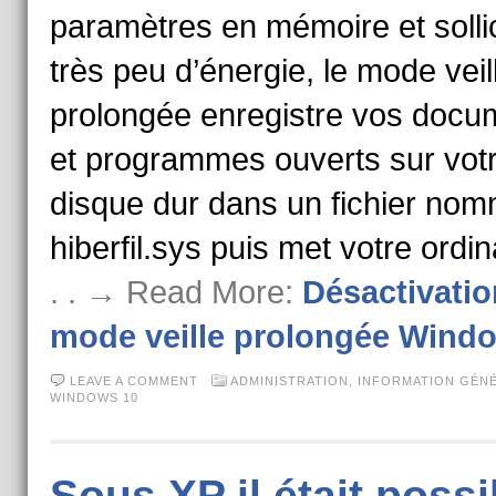
paramètres en mémoire et sollic
très peu d’énergie, le mode veil
prolongée enregistre vos docu
et programmes ouverts sur vot
disque dur dans un fichier no
hiberfil.sys puis met votre ordi
. . → Read More:
Désactivatio
mode veille prolongée Wind
LEAVE A COMMENT
ADMINISTRATION
,
INFORMATION GÉN
WINDOWS 10
Sous XP il était possi