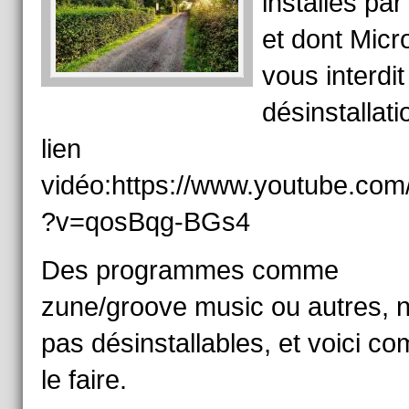
installés par
et dont Micr
vous interdit
désinstallati
lien
vidéo:https://www.youtube.com
?v=qosBqg-BGs4
Des programmes comme
zune/groove music ou autres, n
pas désinstallables, et voici c
le faire.