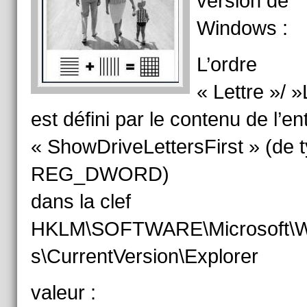
version de
Windows :
L’ordre
« Lettre »/ »
est défini par le contenu de l’en
« ShowDriveLettersFirst » (de 
REG_DWORD)
dans la clef
HKLM\SOFTWARE\Microsoft\
s\CurrentVersion\Explorer
valeur :