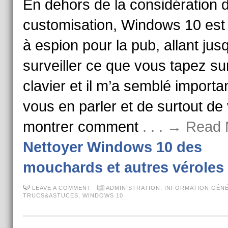
En dehors de la considération 
customisation, Windows 10 est 
à espion pour la pub, allant jus
surveiller ce que vous tapez su
clavier et il m’a semblé importa
vous en parler et de surtout de
montrer comment
. . . → Read
Nettoyer Windows 10 des
mouchards et autres véroles
LEAVE A COMMENT
ADMINISTRATION
,
INFORMATION GÉN
TRUCS&ASTUCES
,
WINDOWS 10