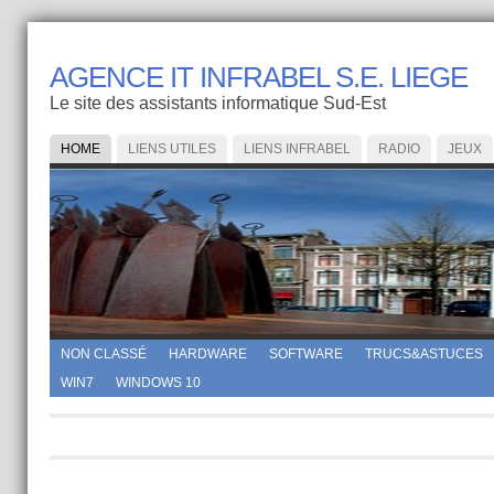
AGENCE IT INFRABEL S.E. LIEGE
Le site des assistants informatique Sud-Est
HOME
LIENS UTILES
LIENS INFRABEL
RADIO
JEUX
NON CLASSÉ
HARDWARE
SOFTWARE
TRUCS&ASTUCES
WIN7
WINDOWS 10