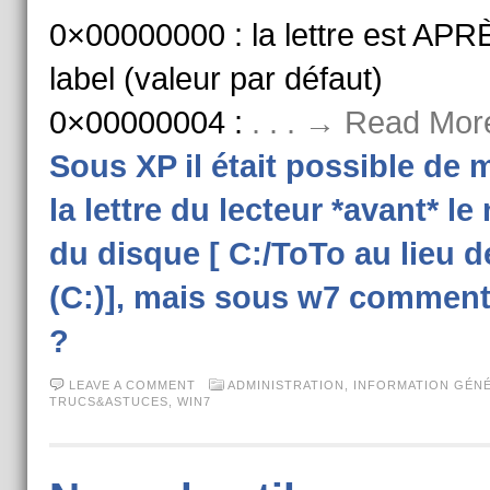
0×00000000 : la lettre est APR
label (valeur par défaut)
0×00000004 :
. . . → Read Mor
Sous XP il était possible de 
la lettre du lecteur *avant* l
du disque [ C:/ToTo au lieu 
(C:)], mais sous w7 comment 
?
LEAVE A COMMENT
ADMINISTRATION
,
INFORMATION GÉN
TRUCS&ASTUCES
,
WIN7