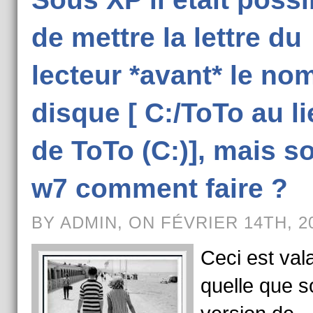
de mettre la lettre du
lecteur *avant* le no
disque [ C:/ToTo au li
de ToTo (C:)], mais s
w7 comment faire ?
BY ADMIN, ON FÉVRIER 14TH, 2
Ceci est val
quelle que so