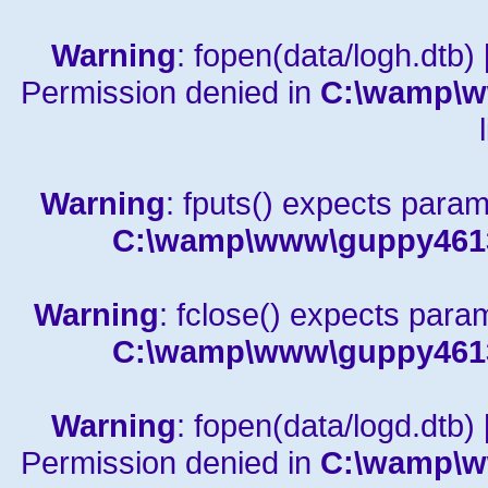
Warning
: fopen(data/logh.dtb) 
Permission denied in
C:\wamp\w
Warning
: fputs() expects param
C:\wamp\www\guppy4613a
Warning
: fclose() expects para
C:\wamp\www\guppy4613a
Warning
: fopen(data/logd.dtb) 
Permission denied in
C:\wamp\w