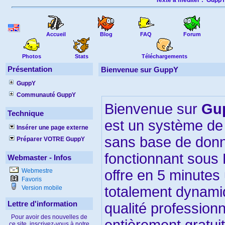
Texte à méditer :
Gupp
Accueil
Blog
FAQ
Forum
Photos
Stats
Téléchargements
Présentation
Bienvenue sur GuppY
GuppY
Communauté GuppY
Bienvenue sur
Gu
Technique
est un système de 
Insérer une page externe
sans base de don
Préparer VOTRE GuppY
fonctionnant sous 
Webmaster - Infos
Webmestre
offre en 5 minutes
Favoris
totalement dynami
Version mobile
Lettre d'information
qualité professionn
Pour avoir des nouvelles de
ce site, inscrivez-vous à notre