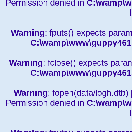
Permission denied in
C:\wamp\w
Warning
: fputs() expects param
C:\wamp\www\guppy4613a
Warning
: fclose() expects para
C:\wamp\www\guppy4613a
Warning
: fopen(data/logh.dtb) 
Permission denied in
C:\wamp\w