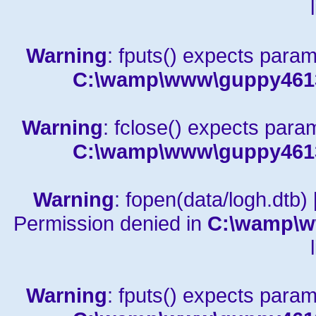
Warning
: fputs() expects param
C:\wamp\www\guppy4613a
Warning
: fclose() expects para
C:\wamp\www\guppy4613a
Warning
: fopen(data/logh.dtb) 
Permission denied in
C:\wamp\w
Warning
: fputs() expects param