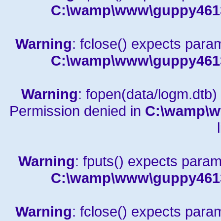
C:\wamp\www\guppy4613a
Warning
: fclose() expects para
C:\wamp\www\guppy4613a
Warning
: fopen(data/logm.dtb) 
Permission denied in
C:\wamp\w
Warning
: fputs() expects param
C:\wamp\www\guppy4613a
Warning
: fclose() expects para