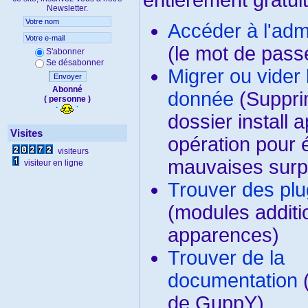
entièrement gratuit
Newsletter.
Accéder à l'admi
(le mot de pass
S'abonner
Se désabonner
Migrer ou vider
Envoyer
Abonné
donnée
(Suppri
( personne )
dossier install 
Visites
opération pour é
visiteurs
mauvaises surp
visiteur en ligne
Trouver des plu
(modules additi
apparences)
Trouver de la
documentation
(
de GuppY)