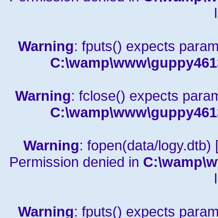
Warning
: fputs() expects param
C:\wamp\www\guppy4613a
Warning
: fclose() expects para
C:\wamp\www\guppy4613a
Warning
: fopen(data/logy.dtb) 
Permission denied in
C:\wamp\w
Warning
: fputs() expects param