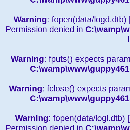
Warning
: fopen(data/logd.dtb) 
Permission denied in
C:\wamp\w
Warning
: fputs() expects param
C:\wamp\www\guppy4613a
Warning
: fclose() expects para
C:\wamp\www\guppy4613a
Warning
: fopen(data/logl.dtb) [
Permission denied in
C:\wamp\w