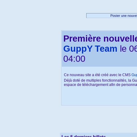
Poster une nouvel
Première nouvell
GuppY Team
le 0
04:00
Ce nouveau site a été créé avec le CMS
Gu
Déjà doté de multiples fonctionnalités, la G
espace de téléchargement afin de personnali
Sur
GuppYLand
nous présentons des plugins
communauté GuppY ainsi que des éléments
d'équiper votre GuppY et de vous aider à le
Les 5 derniers billets