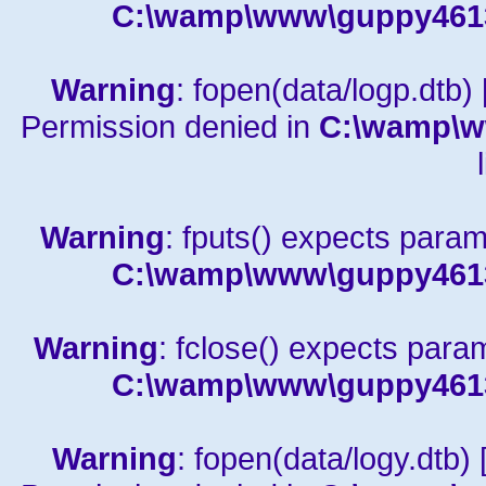
C:\wamp\www\guppy4613a
Warning
: fopen(data/logp.dtb) 
Permission denied in
C:\wamp\w
Warning
: fputs() expects param
C:\wamp\www\guppy4613a
Warning
: fclose() expects para
C:\wamp\www\guppy4613a
Warning
: fopen(data/logy.dtb) 