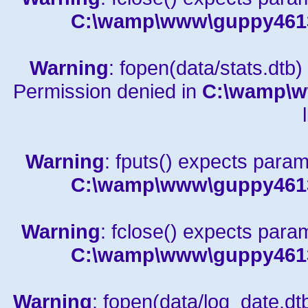
C:\wamp\www\guppy4613a
Warning
: fopen(data/stats.dtb) 
Permission denied in
C:\wamp\w
Warning
: fputs() expects param
C:\wamp\www\guppy4613a
Warning
: fclose() expects para
C:\wamp\www\guppy4613a
Warning
: fopen(data/log_date.dtb