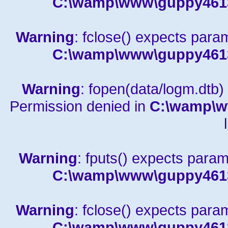
C:\wamp\www\guppy4613a
Warning
: fclose() expects para
C:\wamp\www\guppy4613a
Warning
: fopen(data/logm.dtb) 
Permission denied in
C:\wamp\w
Warning
: fputs() expects param
C:\wamp\www\guppy4613a
Warning
: fclose() expects para
C:\wamp\www\guppy4613a