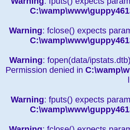
Warning
: fputs() expects param
C:\wamp\www\guppy4613a
Warning
: fclose() expects para
C:\wamp\www\guppy4613a
Warning
: fopen(data/ipstats.dtb)
Permission denied in
C:\wamp\w
Warning
: fputs() expects param
C:\wamp\www\guppy4613a
Warning
: fclose() expects para