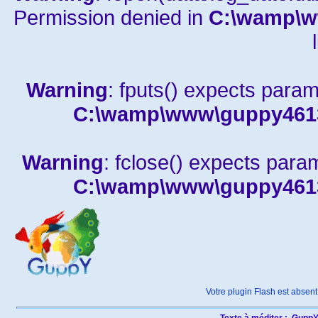
Permission denied in
C:\wamp\w
Warning
: fputs() expects param
C:\wamp\www\guppy4613a
Warning
: fclose() expects para
C:\wamp\www\guppy4613a
Votre plugin Flash est absent 