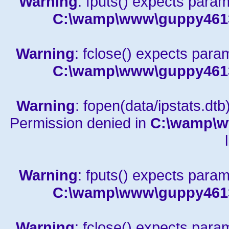
Warning
: fputs() expects param
C:\wamp\www\guppy4613a
Warning
: fclose() expects para
C:\wamp\www\guppy4613a
Warning
: fopen(data/ipstats.dtb)
Permission denied in
C:\wamp\w
Warning
: fputs() expects param
C:\wamp\www\guppy4613a
Warning
: fclose() expects para