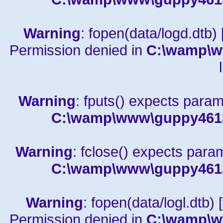
Warning
: fopen(data/logd.dtb) 
Permission denied in
C:\wamp\w
Warning
: fputs() expects param
C:\wamp\www\guppy4613a
Warning
: fclose() expects para
C:\wamp\www\guppy4613a
Warning
: fopen(data/logl.dtb) [
Permission denied in
C:\wamp\w