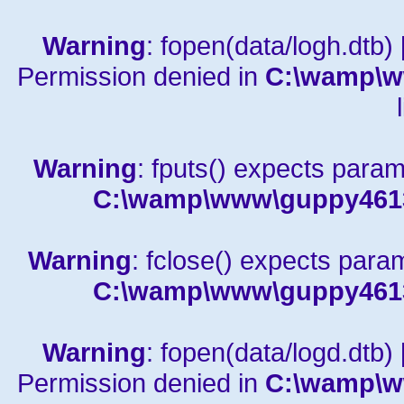
Warning
: fopen(data/logh.dtb) 
Permission denied in
C:\wamp\w
Warning
: fputs() expects param
C:\wamp\www\guppy4613a
Warning
: fclose() expects para
C:\wamp\www\guppy4613a
Warning
: fopen(data/logd.dtb) 
Permission denied in
C:\wamp\w