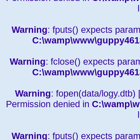
Warning
: fputs() expects param
C:\wamp\www\guppy4613a
Warning
: fclose() expects para
C:\wamp\www\guppy4613a
Warning
: fopen(data/logy.dtb) 
Permission denied in
C:\wamp\w
Warning
: fputs() expects param