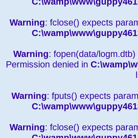
C:\wamp\www\guppy4613a
Warning
: fclose() expects para
C:\wamp\www\guppy4613a
Warning
: fopen(data/logm.dtb) 
Permission denied in
C:\wamp\w
Warning
: fputs() expects param
C:\wamp\www\guppy4613a
Warning
: fclose() expects para
C:\wamp\www\guppy4613a