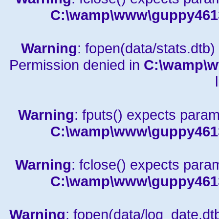
C:\wamp\www\guppy4613a
Warning
: fopen(data/stats.dtb) 
Permission denied in
C:\wamp\w
Warning
: fputs() expects param
C:\wamp\www\guppy4613a
Warning
: fclose() expects para
C:\wamp\www\guppy4613a
Warning
: fopen(data/log_date.dtb