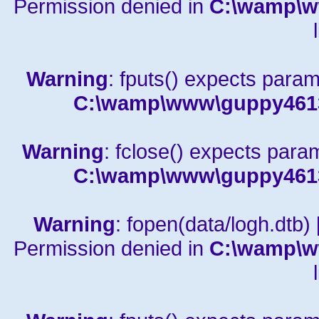
Permission denied in
C:\wamp\w
Warning
: fputs() expects param
C:\wamp\www\guppy4613a
Warning
: fclose() expects para
C:\wamp\www\guppy4613a
Warning
: fopen(data/logh.dtb) 
Permission denied in
C:\wamp\w