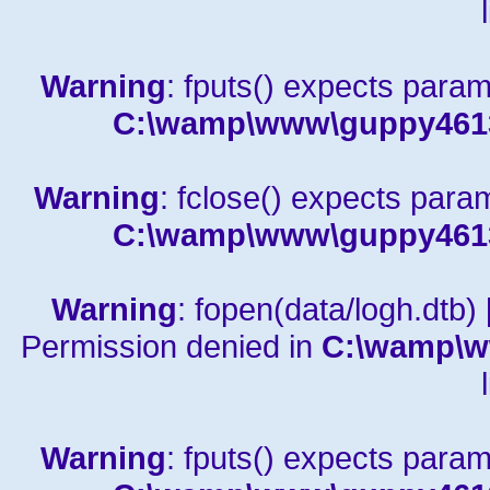
Warning
: fputs() expects param
C:\wamp\www\guppy4613a
Warning
: fclose() expects para
C:\wamp\www\guppy4613a
Warning
: fopen(data/logh.dtb) 
Permission denied in
C:\wamp\w
Warning
: fputs() expects param