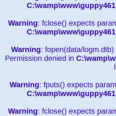
C:\wamp\www\guppy4613a
Warning
: fclose() expects para
C:\wamp\www\guppy4613a
Warning
: fopen(data/logm.dtb) 
Permission denied in
C:\wamp\w
Warning
: fputs() expects param
C:\wamp\www\guppy4613a
Warning
: fclose() expects para