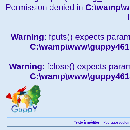
Permission denied in
C:\wamp\w
Warning
: fputs() expects param
C:\wamp\www\guppy4613a
Warning
: fclose() expects para
C:\wamp\www\guppy4613a
Texte à méditer :
Pourquoi vouloir