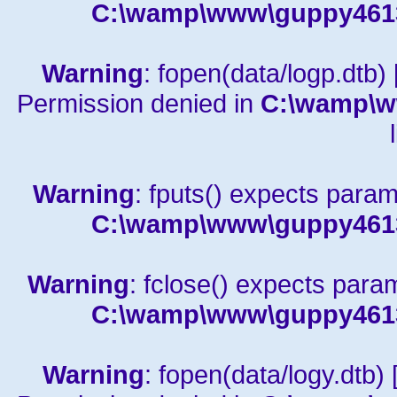
C:\wamp\www\guppy4613a
Warning
: fopen(data/logp.dtb) 
Permission denied in
C:\wamp\w
Warning
: fputs() expects param
C:\wamp\www\guppy4613a
Warning
: fclose() expects para
C:\wamp\www\guppy4613a
Warning
: fopen(data/logy.dtb) 