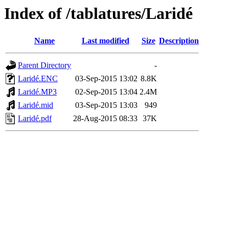
Index of /tablatures/Laridé
Name
Last modified
Size
Description
Parent Directory
-
Laridé.ENC
03-Sep-2015 13:02
8.8K
Laridé.MP3
02-Sep-2015 13:04
2.4M
Laridé.mid
03-Sep-2015 13:03
949
Laridé.pdf
28-Aug-2015 08:33
37K