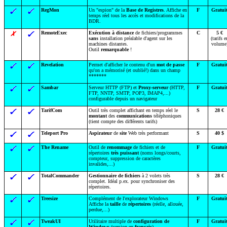
RegMon
Un "espion" de la
Base de Registres
. Affiche en
F
Gratui
temps réel tous les accès et modifications de la
BDR.
RemoteExec
Exécution à distance
de fichiers/programmes
C
5 €
sans
installation préalable d'agent sur les
(tarifs e
machines distantes.
volume
Outil
remarquable
!
Revelation
Permet d'afficher le contenu d'un
mot de passe
F
Gratui
qu'on a mémorisé (et oublié!) dans un champ
*******
Sambar
Serveur HTTP (FTP) et
Proxy-serveur
(HTTP,
F
Gratui
FTP, NNTP, SMTP, POP3, IMAP4,...)
configurable depuis un navigateur
TarifCom
Outil très complet affichant en temps réel le
S
28 €
montant
des
communications
téléphoniques
(tient compte des différents tarifs)
Teleport Pro
Aspirateur
de
site
Web très performant
S
40 $
The Rename
Outil de
renommage
de fichiers et de
F
Gratui
répertoires
très puissant
(noms longs/courts,
compteur, suppression de caractères
invalides,...)
TotalCommander
Gestionnaire de fichiers
à 2 volets très
S
28 €
complet. Idéal p.ex. pour synchroniser des
répertoires.
Treesize
Complément de l'explorateur Windows
F
Gratui
Affiche la
taille
de
répertoires
(réelle, allouée,
perdue,...)
TweakUI
Utilitaire multiple de
configuration de
F
Gratui
Windows
(version en
français
)