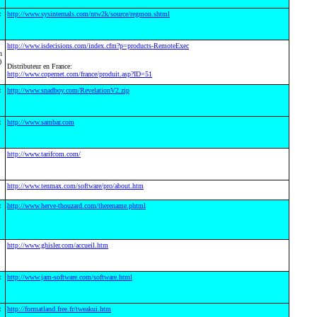
t
http://www.sysinternals.com/ntw2k/source/regmon.shtml
http://www.isdecisions.com/index.cfm?p=products-RemoteExec
n
)
Distributeur en France:
http://www.copernet.com/france/produit.asp?ID=51
t
http://www.snadboy.com/RevelationV2.zip
t
http://www.sambar.com
http://www.tarifcom.com/
http://www.tenmax.com/software/pro/about.htm
t
http://www.herve-thouzard.com/therename.phtml
http://www.ghisler.com/accueil.htm
t
http://www.jam-software.com/software.html
t
http://formatland.free.fr/tweakui.htm