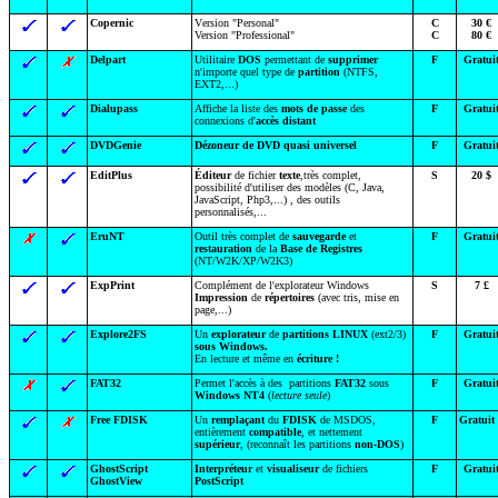
Copernic
Version "Personal"
C
30 €
Version "Professional"
C
80 €
Delpart
Utilitaire
DOS
permettant de
supprimer
F
Gratui
n'importe quel type de
partition
(NTFS,
EXT2,...)
Dialupass
Affiche la liste des
mots de passe
des
F
Gratui
connexions d'
accès distant
DVDGenie
Dézoneur de DVD quasi universel
F
Gratui
EditPlus
Éditeur
de fichier
texte
,très complet,
S
20 $
possibilité d'utiliser des modèles (C, Java,
JavaScript, Php3,...) , des outils
personnalisés,...
EruNT
Outil très complet de
sauvegarde
et
F
Gratui
restauration
de la
Base de Registres
(NT/W2K/XP/W2K3)
ExpPrint
Complément de l'explorateur Windows
S
7 £
Impression
de
répertoires
(avec tris, mise en
page,...)
Explore2FS
Un
explorateur
de
partitions LINUX
(ext2/3)
F
Gratui
sous Windows.
En lecture et même en
écriture
!
FAT32
Permet l'accès à des partitions
FAT32
sous
F
Gratui
Windows NT4
(
lecture seule
)
Free FDISK
Un
remplaçant
du
FDISK
de MSDOS,
F
Gratuit
entièrement
compatible
, et nettement
supérieur
, (reconnaît les partitions
non-DOS
)
GhostScript
Interpréteur
et
visualiseur
de fichiers
F
Gratui
GhostView
PostScript