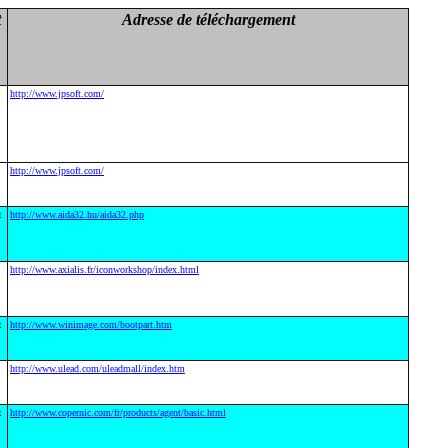
t
Adresse de téléchargement
http://www.jpsoft.com/
http://www.jpsoft.com/
t
http://www.aida32.hu/aida32.php
http://www.axialis.fr/iconworkshop/index.html
t
http://www.winimage.com/bootpart.htm
http://www.ulead.com/uleadmall/index.htm
t
http://www.copernic.com/fr/products/agent/basic.html