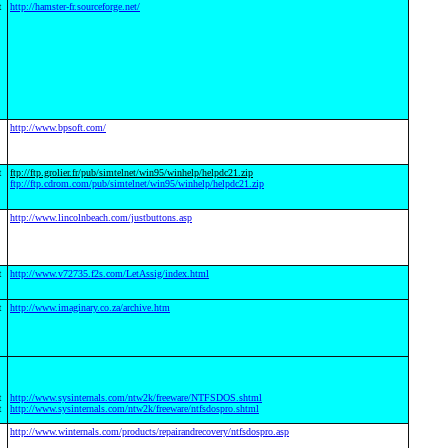
t
http://hamster-fr.sourceforge.net/
http://www.bpsoft.com/
t
ftp://ftp.grolier.fr/pub/simtelnet/win95/winhelp/helpdc21.zip
ftp://ftp.cdrom.com/pub/simtelnet/win95/winhelp/helpdc21.zip
http://www.lincolnbeach.com/justbuttons.asp
t
http://www.v72735.f2s.com/LetAssig/index.html
t
http://www.imaginary.co.za/archive.htm
t
http://www.sysinternals.com/ntw2k/freeware/NTFSDOS.shtml
t
http://www.sysinternals.com/ntw2k/freeware/ntfsdospro.shtml
http://www.winternals.com/products/repairandrecovery/ntfsdospro.asp