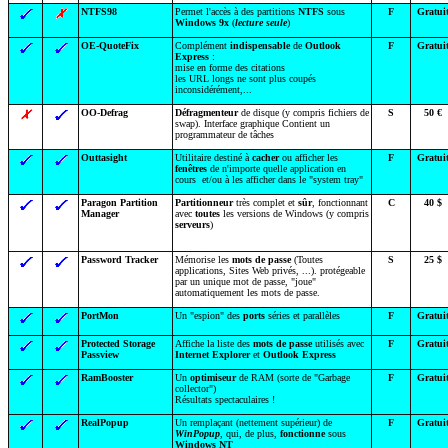
NTFS98
Permet l'accès à des partitions
NTFS
sous
F
Gratui
Windows 9x
(
lecture seule
)
OE-QuoteFix
Complément
indispensable
de
Outlook
F
Gratui
Express
:
mise en forme des citations
les URL longs ne sont plus coupés
inconsidérément,...
OO-Defrag
Défragmenteur
de disque (y compris fichiers de
S
50 €
swap). Interface graphique Contient un
programmateur de tâches
Outtasight
Utilitaire destiné à
cacher
ou afficher les
F
Gratui
fenêtres
de n'importe quelle application en
cours et/ou à les afficher dans le "system tray"
Paragon Partition
Partitionneur
très complet et
sûr
, fonctionnant
C
40 $
Manager
avec
toutes
les versions de Windows (y compris
serveurs
)
Password Tracker
Mémorise les
mots de passe
(Toutes
S
25 $
applications, Sites Web privés, ...). protégeable
par un unique mot de passe, "joue"
automatiquement les mots de passe.
PortMon
Un "espion" des
ports
séries et parallèles
F
Gratui
Protected Storage
Affiche la liste des
mots de passe
utilisés avec
F
Gratui
Passview
Internet Explorer
et
Outlook Express
RamBooster
Un
optimiseur
de RAM (sorte de "Garbage
F
Gratui
collector")
Résultats spectaculaires !
RealPopup
Un remplaçant (nettement supérieur) de
F
Gratui
WinPopup
, qui, de plus,
fonctionne
sous
Windows NT