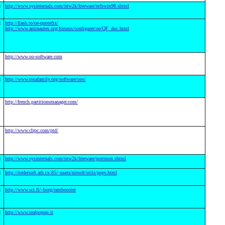
t
http://www.sysinternals.com/ntw2k/freeware/ntfswin98.shtml
t
http://flash.to/oe-quotefix/
http://www.aminautes.org/forums/configurer/oe/QF_doc.html
http://www.oo-software.com
t
http://www.rosafamily.org/software/oos/
http://french.partitionsmanager.com/
http://www.clrpc.com/ptd/
t
http://www.sysinternals.com/ntw2k/freeware/portmon.shtml
t
http://riedersoft.ath.cx:85/~users/nirsoft/utils/pspv.html
t
http://www.sci.fi/~borg/rambooster
t
http://www.realpopup.it