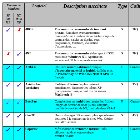
Version de
Logiciel
Description succincte
Type
Coû
Windows
95
NT
98
W2k
ME
XP
4DOS
Processeur de commandes
de
très haut
S
70 $
niveau
. Remplace avantageusement
command.com
. Création de véritables scripts de
commandes, saisies au clavier, sous-
programmes, fonctions, évaluation
d'expressions, ...
4NT
Processeur de commandes
(identique à
4DOS
,
S
70 $
mais pour
Windows NT
. Application
entièrement 32 bits en mode console)
AIDA32
Utilitaire
remarquablement
complet
F
Gratui
d'
inventaire
matériel
et
logiciel.
(affiche p.ex.
le
ProductKey de Windows 2000 et XP!
) En
français
Axialis Icon
L'
éditeur d'icônes
le plus puissant
S
35 $
Workshop
actuellement. Supporte les icônes
XP
(transparence lissée) et sait lire les icônes
MacIntosh
®
BootPart
Complément au
multi-boot
, génère les fichiers
F
Gratui
images de secteur de boot (Linux compris),
modifie le
boot.ini
de NT, tout cela dans 43 ko!
Cool3D
Dessin d'images
3D
animées, plus spécialement
S
45 $
destinées à la conception de sites Web. Génère
des GIFS animés
Copernic
Méta-moteur de
recherche Internet
. Très
F
Gratui
efficace, rapide et ergonomique.
Version "Basic"