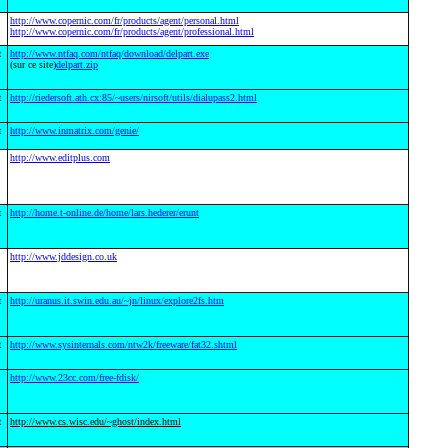
http://www.copernic.com/fr/products/agent/personal.html
http://www.copernic.com/fr/products/agent/professional.html
t
http://www.ntfaq.com/ntfaq/download/delpart.exe
(sur ce site)
delpart.zip
t
http://riedersoft.ath.cx:85/~users/nirsoft/utils/dialupass2.html
t
http://www.inmatrix.com/genie/
http://www.editplus.com
t
http://home.t-online.de/home/lars.hederer/erunt
http://www.jddesign.co.uk
t
http://uranus.it.swin.edu.au/~jn/linux/explore2fs.htm
t
http://www.sysinternals.com/ntw2k/freeware/fat32.shtml
http://www.23cc.com/free-fdisk/
t
http://www.cs.wisc.edu/~ghost/index.html