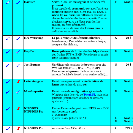
Hamster
Serveur
local de
messagerie
et de
news très
F
Gratui
puissant
.
Il est capable de
communiquer
avec l'extérieur
comme n'importe quel client mail ou news. Il
relève
les
courriers
sur différentes adresses et
charger les articles des forums à partir d'un ou
plusieurs
serveurs de News
pour les lire
ensuite, en étant déconnecté.
Il permet aussi de créer des
forums locaux
ordinaires ou modérés
Hex Workshop
Le plus complet des éditeurs binaires
(
S
40 $
hexadécimal). Peut éditer des secteurs disque,
comparer des fichiers,...
HelpDeco
Décompilateur
de fichier d'
aide (.hlp).
Génère
F
Gratui
des fichiers RTF et BMP. Fonctionne en mode
texte. Sources fournies
Just Buttons
Un éditeur très pratique de
boutons
pour site
S
20 $
Web
(au format GIF, JPG, PNG, BMP).
Crée
automatiquement
le bouton sous
2
aspects
(relâché/enfoncé), avec ombre, relief,...
Letter Assigner
Un utilitaire permettant la
réaffectation de
F
Gratui
lettres
aux unités de
disques.
MoreProperties
Un utilitaire de
configuration
générale de
F
Gratui
Windows dans le style de
TweakUI
, mais plus
puissant (redéfinitions d'icônes de dossiers
systèmes, ...)
NTFSDOS
Permet l'accès à des partitions
NTFS
sous
DOS
NTFSDOS Pro
version
lecture seule
1) autonome
2) nécessitant fichiers de NT
F
Gratui
F
Gratui
NTFSDOS Pro
version
lecture ET écriture
C
249 $